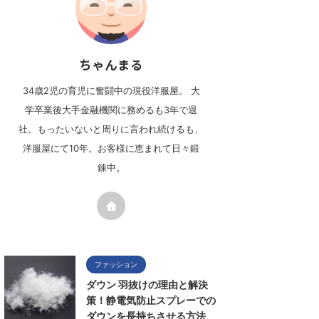
ちゃんまる
34歳2児の育児に奮闘中の現役洋服屋。 大
学卒業後大手金融機関に務めるも3年で退
社。もったいないと周りに言われ続けるも、
洋服屋にて10年。お客様に恵まれて日々鍛
錬中。
ファッション
ダウン 羽抜けの理由と解決
策！静電気防止スプレーでの
ダウンを長持ちさせる方法